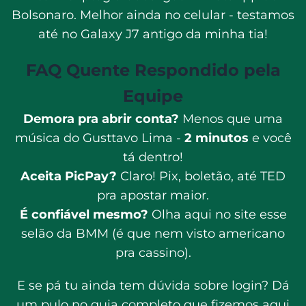
Bolsonaro. Melhor ainda no celular - testamos
até no Galaxy J7 antigo da minha tia!
FAQ Quente Respondido pela
Equipe
Demora pra abrir conta?
Menos que uma
música do Gusttavo Lima -
2 minutos
e você
tá dentro!
Aceita PicPay?
Claro! Pix, boletão, até TED
pra apostar maior.
É confiável mesmo?
Olha aqui no site esse
selão da BMM (é que nem visto americano
pra cassino).
E se pá tu ainda tem dúvida sobre login? Dá
um pulo no guia completo que fizemos aqui