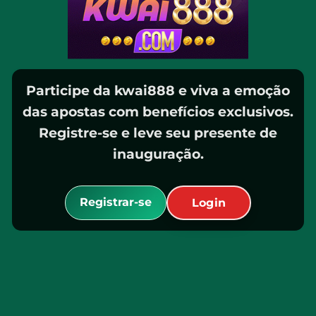
Participe da kwai888 e viva a emoção
das apostas com benefícios exclusivos.
Registre-se e leve seu presente de
inauguração.
Registrar-se
Login