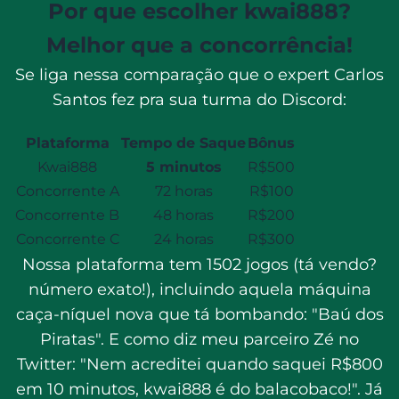
Por que escolher kwai888?
Melhor que a concorrência!
Se liga nessa comparação que o expert Carlos
Santos fez pra sua turma do Discord:
Plataforma
Tempo de Saque
Bônus
Kwai888
5 minutos
R$500
Concorrente A
72 horas
R$100
Concorrente B
48 horas
R$200
Concorrente C
24 horas
R$300
Nossa plataforma tem 1502 jogos (tá vendo?
número exato!), incluindo aquela máquina
caça-níquel nova que tá bombando: "Baú dos
Piratas". E como diz meu parceiro Zé no
Twitter: "Nem acreditei quando saquei R$800
em 10 minutos, kwai888 é do balacobaco!". Já