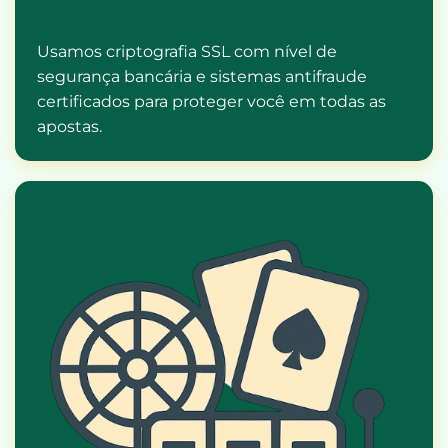
Plataforma Segura
Usamos criptografia SSL com nível de
segurança bancária e sistemas antifraude
certificados para proteger você em todas as
apostas.